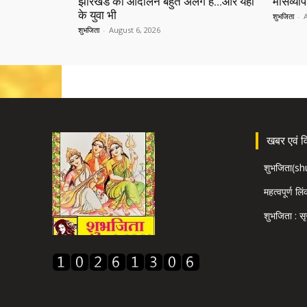
झारखंड का आंदोलन बहुत अलग है…और यहां
मासव्यापी
के युवा भी
शुभजिता
-
शुभजिता
-
August 6, 2026
खबर एवं विज
शुभजिता(s
महत्वपूर्ण लि
शुभजिता : सृ