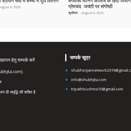
 श्रावण सेवा में बच्चों में दूध वितरण
बंगवासी मॉर्निंग कॉलेज के हिंदी विभाग 
प्रेमचंद जयंती पर संगोष्ठी
August 6, 2026
शुभजिता
-
August 6, 2026
सम्पर्क सूत्र
्ञापन हेतु सम्पर्क करें
shubhsrijannetwork2019@gmail.
hubhjita.com)
info@shubhjita.com
ंक
tripathisushma10@gmail.com
जन ही समृद्धि की शक्ति है