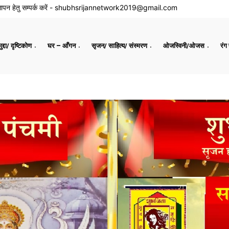
ापन हेतु सम्पर्क करें -
shubhsrijannetwork2019@gmail.com
द्दा/ दृष्टिकोण
घर – आँगन
सृजन/ साहित्य/ संस्मरण
ओजस्विनी/ओजस
रंग