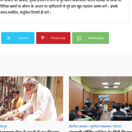
्रकार की औषधि, नुस्खे उपयोग में लाने से पूर्व अपने चिकित्सक, सौंदर्य विशेषज्ञ या किसी भी
तिरिक्त खबरों या ऑफर के आधार पर खरीददारी से पूर्व आप खुद पड़ताल अवश्य करें। इसके
 समय मर्यादित, संतुलित टिप्पणी ही करें।
Twitter
Pinterest
WhatsApp
ते हुए
शैक्षणिक समाचार / शुभजिता क्सासरूम/ रोजगार