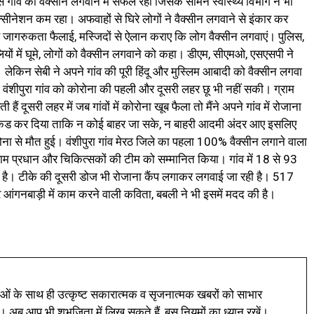
गांव को वैक्सीन लगवाने में सफल रहीं जिसके सामने स्वास्थ्य विभाग ने भी
ैक्सीनेशन कम रहा। अफवाहों से घिरे लोगों ने वैक्सीन लगवाने से इंकार कर
े जागरुकता फैलाई, मस्जिदों से ऐलान कराए कि लोग वैक्सीन लगवाएं। पुलिस,
ियों में घूमे, लोगों को वैक्सीन लगवाने को कहा। डीएम, सीएमओ, एसएसपी ने
। लेकिन सेबी ने अपने गांव की पूरी हिंदू और मुस्लिम आबादी को वैक्सीन लगवा
ैं। वंशीपुरा गांव को कोरोना की पहली और दूसरी लहर छू भी नहीं सकी। ग्राम
 हैं दूसरी लहर में जब गांवों में कोरोना खूब फैला तो मैंने अपने गांव में रोजाना
िकेड कर दिया ताकि न कोई बाहर जा सके, न बाहरी आदमी अंदर आए इसलिए
ोना से मौत हुई। वंशीपुरा गांव मेरठ जिले का पहला 100% वैक्सीन लगाने वाला
ाम प्रधान और चिकित्सकों की टीम को सम्मानित किया। गांव में 18 से 93
ी है। टीके की दूसरी डोज भी रोजाना कैंप लगाकर लगवाई जा रही है। 517
 आंगनबाड़ी में काम करने वाली कविता, बबली ने भी इसमें मदद की है।
ं के साथ ही उत्कृष्ट सकारात्मक व सृजनात्मक खबरों को साभार
। अब आप भी शुभजिता में लिख सकते हैं, बस नियमों का ध्यान रखें।