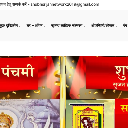
ापन हेतु सम्पर्क करें -
shubhsrijannetwork2019@gmail.com
द्दा/ दृष्टिकोण
घर – आँगन
सृजन/ साहित्य/ संस्मरण
ओजस्विनी/ओजस
रंग