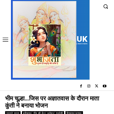
UK
LONDON NEWS
भीम चूल्हा…जिस पर अज्ञातवास के दौरान माता
कुंती ने बनाया भोजन
नमस्ते भारत
इतिहास/ नींव की ईंट/ धरोहर/ स्वदेशी
विश्वास/उत्सव