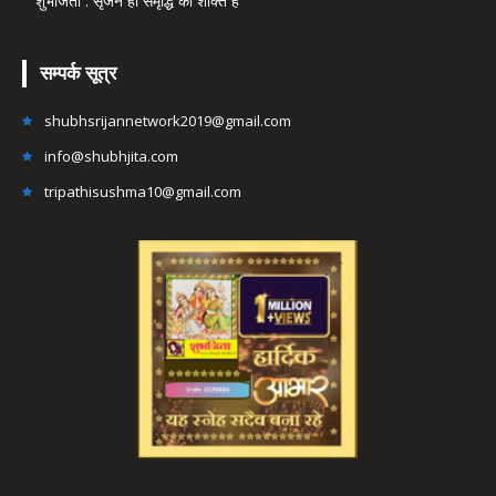
शुभजिता : सृजन ही समृद्धि की शक्ति है
सम्पर्क सूत्र
shubhsrijannetwork2019@gmail.com
info@shubhjita.com
tripathisushma10@gmail.com