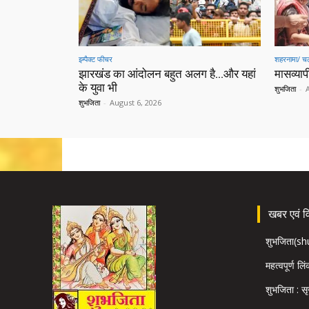
इम्पैक्ट फीचर
शहरनामा/ चल
झारखंड का आंदोलन बहुत अलग है…और यहां
मासव्यापी
के युवा भी
शुभजिता
-
शुभजिता
-
August 6, 2026
खबर एवं विज
शुभजिता(s
महत्वपूर्ण लि
शुभजिता : सृ