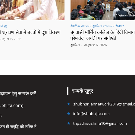
ते हुए
शैक्षणिक समाचार / शुभजिता क्सासरूम/ रोजगार
 श्रावण सेवा में बच्चों में दूध वितरण
बंगवासी मॉर्निंग कॉलेज के हिंदी विभाग 
प्रेमचंद जयंती पर संगोष्ठी
August 6, 2026
शुभजिता
-
August 6, 2026
सम्पर्क सूत्र
्ञापन हेतु सम्पर्क करें
shubhsrijannetwork2019@gmail.
hubhjita.com)
info@shubhjita.com
ंक
tripathisushma10@gmail.com
जन ही समृद्धि की शक्ति है