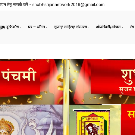
ापन हेतु सम्पर्क करें -
shubhsrijannetwork2019@gmail.com
द्दा/ दृष्टिकोण
घर – आँगन
सृजन/ साहित्य/ संस्मरण
ओजस्विनी/ओजस
रंग