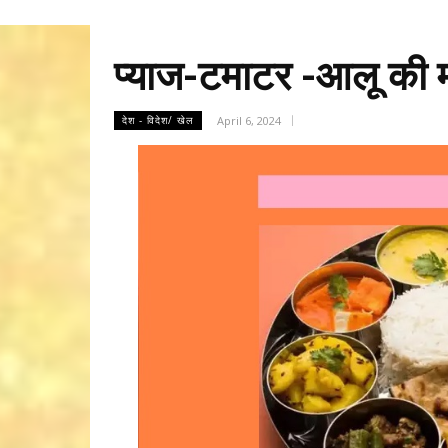
प्याज-टमाटर -आलू की मह
April 6, 2024
देश - विदेश/ खेल