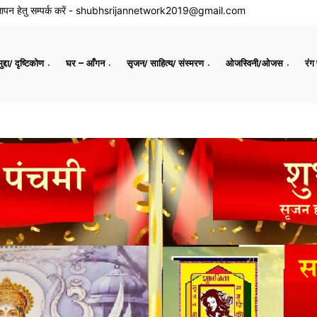
ापन हेतु सम्पर्क करें -
shubhsrijannetwork2019@gmail.com
द्दा/ दृष्टिकोण
घर – आँगन
सृजन/ साहित्य/ संस्मरण
ओजस्विनी/ओजस
रंग