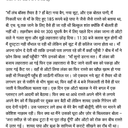
“माँ लंच बॉक्स तैयार है ? हाँ बेटा नया बैग, नया सूट, और एक बोतल पानी, मैं
निकली घर से माँ के दिए हुए 185 रूपये बड़े पापा ने जैसे जैसे रास्ते को बताया था,
बी. एच. यू तक जाने के लिए वैसे ही जा रही थी बिल्कुल शांत क्योंकि मैं बोलती ही
नहीं थी। तक़रीबन कंधे पर 300 घुघरूँ बैग में लिए पहले दिन लंका जाना तो ऑटो
वाले ने गलत सुना और मुझे लहरतारा छोड़ दिया। 11:30 बजे क्लास शुरु होनी थी
मैं दुपट्टा नही सँभाल पा रही थी लेकिन हमें सूट में ही कॉलेज जाना होता था। माँ
अपना फ़ोन दे देती थी ताकि उनको पता लगता रहे की मैं कहाँ पहुँची ? बीच में माँ ने
फ़ोन किया :कहाँ पहुँची? “मैंने उनको बोला : “माँ सुनो डरना मत। मैं लंका की
बजाय लहरतारा आ गई फिर एक लहरतारा से कैंट जाने वाली बस को पकड़ा और
उतर गई कैंट पर। वहाँ से ऑटो लिया लंका का फिर रास्ते का खौफ़ ख़त्म हो गया
कही भी निकलूंगी पहुँच ही जाऊँगी मंजिल पर। जो एकदम नये सूट में तैयार थी वो
लगभग डर से पसीने से भीग चुका था, फिर वहाँ से 4 बजे निकलती तो वैसे ही घर
जाती ये सिलसिला चलता रहा। एक दिन एक ऑटो चालक ने मेरे बगल में एक
प्लास्टर लगे आदमी को बैठाया। फिर क्या था आधे रास्ते अपने सीने से लगाये
अपने बैग को मैं खिड़की पर दुबक कर बैठी थी लेकिन शायद उसके गिरेपन की
दाद देनी पड़ेगी। उस प्लास्टर लगे हाथ से मेरे बैग नहीं बोलूँगी, सीने पर मारने की
कोशिश नाक़ाम रही। फिर क्या था मैंने उसको घूरा और ज़ोर से चिल्लाकर बोला –
‘जरा तमीज़ से जो हाथ टूटा है ना पूरा तोड़ दूँगी’ और ऑटो को रोक कर बीच रास्ते
में उतर गई। शायद पापा और बुआ के सानिध्य में कराटे सीखने का रौब भी था।