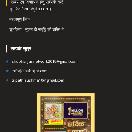
खबर एवं विज्ञापन हेतु सम्पर्क करें
शुभजिता(shubhjita.com)
महत्वपूर्ण लिंक
शुभजिता : सृजन ही समृद्धि की शक्ति है
सम्पर्क सूत्र
shubhsrijannetwork2019@gmail.com
info@shubhjita.com
tripathisushma10@gmail.com