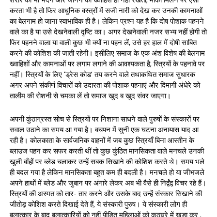
शरीर को भी भेदने ‌और‌ जानने की ख्वाहिश ही‌ नहीं रखता, मौका मिलने पर‌ ऐसा
करता भी है तो फिर आधुनिक वस्त्रों में सजी नारी को देख कर उनकी कामनाओं
का बेलगाम हो जाना स्वाभाविक ही है। लेकिन प्रश्न यह है कि दोष पोशाक पहनने
वाले का है या उसे देखनेवाली दृष्टि का। अगर देखनेवाली नजर‌ सभ्य नहीं होगी तो
फिर पहनने वाला या वाली कुछ भी क्यों ना पहन लें, उसे हर हाल में दोषी साबित
करने की कोशिश की जाती रहेगी। इसीलिए समाज के एक अंश विशेष की बेलगाम
ख्वाहिशों और कामनाओं पर लगाम लगाने की आवश्यकता है, स्त्रियों के पहनावे पर
नहीं। स्त्रियों के लिए ‘ड्रेस कोड’ तय करने वाले तथाकथित समाज सुधारक
अगर अपने संकीर्ण विचारों को उदारता की पोशाक पहनाएं और दिमागी अंधेरे को
तालीम की रोशनी से चमका लें तो समाज खुद ब खुद संवर जाएगा।
अपनी कुंठाग्रस्त सोच से स्त्रियों पर निशाना साधने वाले पुरुषों के संस्कारों पर
सवाल उठाने का समय आ गया है। बचपन में सुनी एक घटना अनायास याद आ
रही है। कोलकाता के सार्वजनिक वाहनों में जब कुछ स्त्रियाँ बिना आस्तीन के
ब्लाउज पहन कर सफर करती थीं तो कुछ कुंठित मानसिकता वाले मनचले उनकी
खुली बाँहों पर ब्लेड चलाकर उन्हें सबक सिखाने की कोशिश करते थे। समय भले
ही बदल गया है लेकिन मानसिकता बहुत कम ही बदली है। मनचले हो या जीभजले
अपने हाथों में ब्लेड और जुबान पर अंगारे लेकर अब भी वैसे ही निर्द्वंद्व विचर रहे हैं।
स्त्रियों की अस्मत को तार- तार करने और उसके बाद उन्हें संस्कार सिखाने की
जीतोड़ कोशिश करते दिखाई देते हैं, ये संस्कारी पुरुष। ये संस्कारी लोग ही
बलात्कार के बाद बलात्कारियों को नहीं पीड़ित महिलाओं को कठघरे में खड़ा कर ,