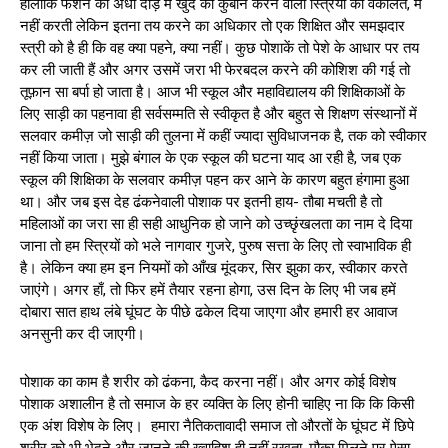
हालांकि फैशन की अंधी दौड़ में खुद को कुर्बान करने वाली स्त्रियों की वकालत, मैं
नहीं करती लेकिन इतना तय करने का अधिकार तो एक शिक्षित और समझदार
स्त्री को है ही कि वह क्या पहने, क्या नहीं। कुछ पोशाकें तो पेशे के‌ आधार पर तय
कर‌ ली जाती हैं और अगर उसमें जरा भी फेरबदल करने की कोशिश की गई तो
तूफ़ान सा बर्पा हो जाता है। आज भी स्कूल और महाविद्यालय की शिक्षिकाओं के
लिए साड़ी का पहनावा ही सर्वसम्मति से स्वीकृत है और बहुत से शिक्षण संस्थानों में
सलवार कमीज़ जो साड़ी की तुलना में कहीं ज्यादा सुविधाजनक है, तक को स्वीकार
नहीं किया जाता। मुझे बंगाल के एक स्कूल की घटना याद आ रही है, जब एक
स्कूल की शिक्षिका के सलवार कमीज़ पहन कर आने के कारण बहुत हंगामा हुआ
था।‌ और जब इस देह ढंकनेवाली पोशाक‌ पर इतनी हाय- तौबा मचती है तो
महिलाओं का जरा सा ही सही आधुनिक हो जाने को उच्छृंखलता का नाम दे दिया
जाना तो हम स्त्रियों को भले नागवार गुजरे, पुरुष सत्ता के लिए तो स्वाभाविक ही
है। लेकिन क्या हम इन नियमों को आँख मूंदकर, सिर झुका कर, स्वीकार करते
जाएंगे। अगर हाँ, तो फिर हमें तैयार रहना होगा, उस दिन के लिए भी जब हमें
दोबारा सात हाथ लंबे घूंघट के पीछे ढकेल दिया जाएगा और हमारी हर आवाज
अनसुनी कर‌ दी जाएगी।
पोशाक का काम है शरीर को ढंकना, कैद करना नहीं। और अगर कोई विशेष
पोशाक अशालीन है तो समाज के हर व्यक्ति के लिए होनी चाहिए ना कि कि किसी
एक अंश विशेष के‌ लिए। हमारा नैतिकतावादी समाज तो औरतों के घूंघट में छिपे