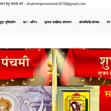
ापन हेतु सम्पर्क करें -
shubhsrijannetwork2019@gmail.com
द्दा/ दृष्टिकोण
घर – आँगन
सृजन/ साहित्य/ संस्मरण
ओजस्विनी/ओजस
रंग