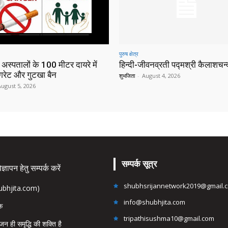
पुरुष क्षेत्र
 अस्पतालों के 100 मीटर दायरे में
हिन्‍दी-जीवनव्रती पद्मश्री कैलाशचन्‍द
िगरेट और गुटखा बैन
शुभजिता
-
August 4, 2026
August 5, 2026
सम्पर्क सूत्र
्ञापन हेतु सम्पर्क करें
shubhsrijannetwork2019@gmail.
hubhjita.com)
info@shubhjita.com
ंक
tripathisushma10@gmail.com
जन ही समृद्धि की शक्ति है