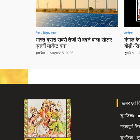
देश - विदेश/ खेल
आरोग्य
भारत दूसरा सबसे तेजी से बढ़ने वाला सोलर
बंगाल के
एनर्जी मार्केट बना
बीड़ी-स
शुभजिता
-
August 5, 2026
शुभजिता
-
खबर एवं विज
शुभजिता(s
महत्वपूर्ण लि
शुभजिता : सृ