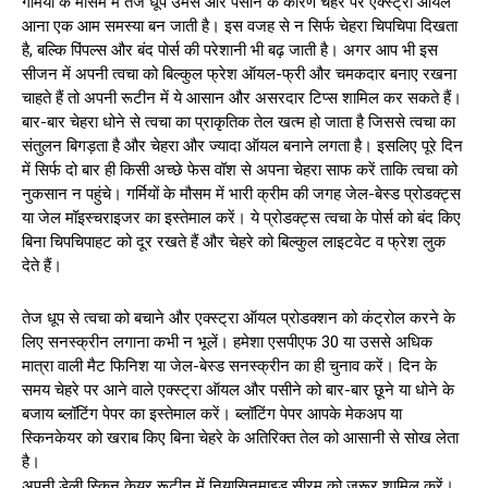
गर्मियों के मौसम में तेज धूप उमस और पसीने के कारण चेहरे पर एक्स्ट्रा ऑयल
आना एक आम समस्या बन जाती है। इस वजह से न सिर्फ चेहरा चिपचिपा दिखता
है, बल्कि पिंपल्स और बंद पोर्स की परेशानी भी बढ़ जाती है। अगर आप भी इस
सीजन में अपनी त्वचा को बिल्कुल फ्रेश ऑयल-फ्री और चमकदार बनाए रखना
चाहते हैं तो अपनी रूटीन में ये आसान और असरदार टिप्स शामिल कर सकते हैं।
बार-बार चेहरा धोने से त्वचा का प्राकृतिक तेल खत्म हो जाता है जिससे त्वचा का
संतुलन बिगड़ता है और चेहरा और ज्यादा ऑयल बनाने लगता है। इसलिए पूरे दिन
में सिर्फ दो बार ही किसी अच्छे फेस वॉश से अपना चेहरा साफ करें ताकि त्वचा को
नुकसान न पहुंचे। गर्मियों के मौसम में भारी क्रीम की जगह जेल-बेस्ड प्रोडक्ट्स
या जेल मॉइस्चराइजर का इस्तेमाल करें। ये प्रोडक्ट्स त्वचा के पोर्स को बंद किए
बिना चिपचिपाहट को दूर रखते हैं और चेहरे को बिल्कुल लाइटवेट व फ्रेश लुक
देते हैं।
तेज धूप से त्वचा को बचाने और एक्स्ट्रा ऑयल प्रोडक्शन को कंट्रोल करने के
लिए सनस्क्रीन लगाना कभी न भूलें। हमेशा एसपीएफ 30 या उससे अधिक
मात्रा वाली मैट फिनिश या जेल-बेस्ड सनस्क्रीन का ही चुनाव करें। दिन के
समय चेहरे पर आने वाले एक्स्ट्रा ऑयल और पसीने को बार-बार छूने या धोने के
बजाय ब्लॉटिंग पेपर का इस्तेमाल करें। ब्लॉटिंग पेपर आपके मेकअप या
स्किनकेयर को खराब किए बिना चेहरे के अतिरिक्त तेल को आसानी से सोख लेता
है।
अपनी डेली स्किन केयर रूटीन में नियासिनमाइड सीरम को जरूर शामिल करें।