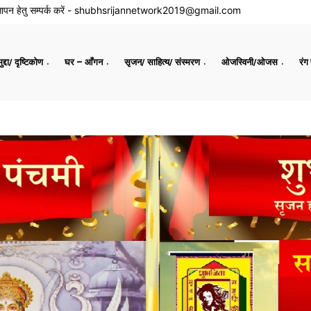
ापन हेतु सम्पर्क करें -
shubhsrijannetwork2019@gmail.com
द्दा/ दृष्टिकोण
घर – आँगन
सृजन/ साहित्य/ संस्मरण
ओजस्विनी/ओजस
रंग