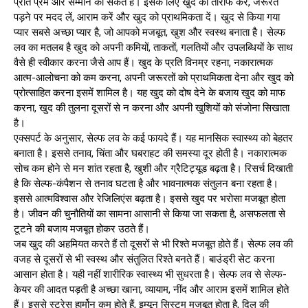
प्रति प्रेम और सम्मान का संकेत है। इसके लिए खुद की तारीफ करें, जरूरत
पड़ने पर मदद लें, आराम करें और खुद को प्राथमिकता दें। खुद से किया गया
प्यार सबसे अच्छा प्यार है, जो आपको मजबूत, खुश और स्वस्थ बनाता है। सेल्फ
लव का मतलब है खुद को अपनी कमियों, ताकतों, गलतियों और उपलब्धियों के साथ
वैसे ही स्वीकार करना जैसे आप हैं। खुद के प्रति विनम्र रहना, नकारात्मक
आत्म-आलोचना को कम करना, अपनी जरूरतों को प्राथमिकता देना और खुद को
प्रोत्साहित करना इसमें शामिल है। यह खुद को दोष देने के बजाय खुद को माफ
करना, खुद की तुलना दूसरों से न करना और अपनी खुशियों को संजोना सिखाता
है।
एक्सपर्ट के अनुसार, सेल्फ लव के कई फायदे हैं। यह मानसिक स्वास्थ्य को बेहतर
बनाता है। इससे तनाव, चिंता और घबराहट की समस्या दूर होती है। नकारात्मक
सोच कम होने से मन शांत रहता है, खुशी और ग्रैटिट्यूड बढ़ता है। रिसर्च दिखाती
है कि सेल्फ-कंपैशन से तनाव घटता है और भावनात्मक संतुलन बना रहता है।
इससे आत्मविश्वास और रेजिलिएंस बढ़ता है। इससे खुद पर भरोसा मजबूत होता
है। जीवन की चुनौतियों का सामना आसानी से किया जा सकता है, असफलता से
टूटने की बजाय मजबूत होकर उठते हैं।
जब खुद की अहमियत करते हैं तो दूसरों से भी रिश्ते मजबूत होते हैं। सेल्फ लव की
वजह से दूसरों से भी स्वस्थ और संतुलित रिश्ते बनते हैं। बाउंड्री सेट करना
आसान होता है। यही नहीं शारीरिक स्वास्थ्य भी सुधरता है। सेल्फ लव से सेल्फ-
केयर की आदत पड़ती है अच्छा खाना, व्यायाम, नींद और आराम इसमें शामिल होते
हैं। इससे स्ट्रेस हार्मोन कम होते हैं, इम्यून सिस्टम मजबूत होता है, दिल की