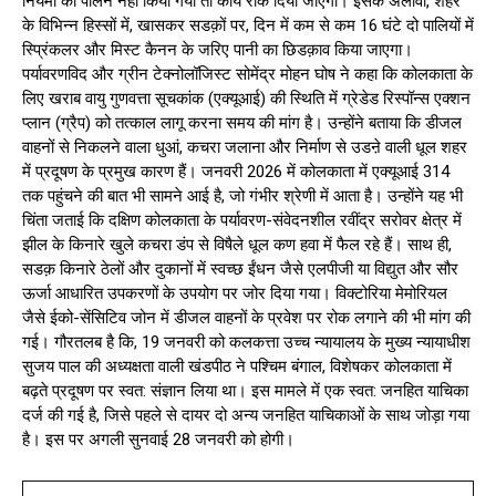
नियमों का पालन नहीं किया गया तो कार्य रोक दिया जाएगा। इसके अलावा, शहर
के विभिन्न हिस्सों में, खासकर सडक़ों पर, दिन में कम से कम 16 घंटे दो पालियों में
स्प्रिंकलर और मिस्ट कैनन के जरिए पानी का छिडक़ाव किया जाएगा।
पर्यावरणविद और ग्रीन टेक्नोलॉजिस्ट सोमेंद्र मोहन घोष ने कहा कि कोलकाता के
लिए खराब वायु गुणवत्ता सूचकांक (एक्यूआई) की स्थिति में ग्रेडेड रिस्पॉन्स एक्शन
प्लान (ग्रैप) को तत्काल लागू करना समय की मांग है। उन्होंने बताया कि डीजल
वाहनों से निकलने वाला धुआं, कचरा जलाना और निर्माण से उडऩे वाली धूल शहर
में प्रदूषण के प्रमुख कारण हैं। जनवरी 2026 में कोलकाता में एक्यूआई 314
तक पहुंचने की बात भी सामने आई है, जो गंभीर श्रेणी में आता है। उन्होंने यह भी
चिंता जताई कि दक्षिण कोलकाता के पर्यावरण-संवेदनशील रवींद्र सरोवर क्षेत्र में
झील के किनारे खुले कचरा डंप से विषैले धूल कण हवा में फैल रहे हैं। साथ ही,
सडक़ किनारे ठेलों और दुकानों में स्वच्छ ईंधन जैसे एलपीजी या विद्युत और सौर
ऊर्जा आधारित उपकरणों के उपयोग पर जोर दिया गया। विक्टोरिया मेमोरियल
जैसे ईको-सेंसिटिव जोन में डीजल वाहनों के प्रवेश पर रोक लगाने की भी मांग की
गई। गौरतलब है कि, 19 जनवरी को कलकत्ता उच्च न्यायालय के मुख्य न्यायाधीश
सुजय पाल की अध्यक्षता वाली खंडपीठ ने पश्चिम बंगाल, विशेषकर कोलकाता में
बढ़ते प्रदूषण पर स्वत: संज्ञान लिया था। इस मामले में एक स्वत: जनहित याचिका
दर्ज की गई है, जिसे पहले से दायर दो अन्य जनहित याचिकाओं के साथ जोड़ा गया
है। इस पर अगली सुनवाई 28 जनवरी को होगी।