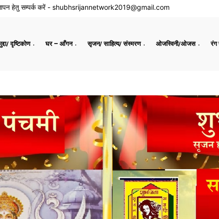
ापन हेतु सम्पर्क करें -
shubhsrijannetwork2019@gmail.com
द्दा/ दृष्टिकोण
घर – आँगन
सृजन/ साहित्य/ संस्मरण
ओजस्विनी/ओजस
रंग