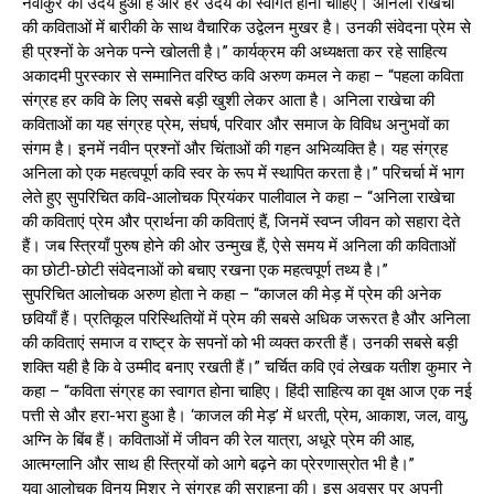
नवांकुर का उदय हुआ है और हर उदय का स्वागत होना चाहिए। अनिला राखेचा
की कविताओं में बारीकी के साथ वैचारिक उद्वेलन मुखर है। उनकी संवेदना प्रेम से
ही प्रश्नों के अनेक पन्ने खोलती है।” कार्यक्रम की अध्यक्षता कर रहे साहित्य
अकादमी पुरस्कार से सम्मानित वरिष्ठ कवि अरुण कमल ने कहा – “पहला कविता
संग्रह हर कवि के लिए सबसे बड़ी खुशी लेकर आता है। अनिला राखेचा की
कविताओं का यह संग्रह प्रेम, संघर्ष, परिवार और समाज के विविध अनुभवों का
संगम है। इनमें नवीन प्रश्नों और चिंताओं की गहन अभिव्यक्ति है। यह संग्रह
अनिला को एक महत्वपूर्ण कवि स्वर के रूप में स्थापित करता है।” परिचर्चा में भाग
लेते हुए सुपरिचित कवि-आलोचक प्रियंकर पालीवाल ने कहा – “अनिला राखेचा
की कविताएं प्रेम और प्रार्थना की कविताएं हैं, जिनमें स्वप्न जीवन को सहारा देते
हैं। जब स्त्रियाँ पुरुष होने की ओर उन्मुख हैं, ऐसे समय में अनिला की कविताओं
का छोटी-छोटी संवेदनाओं को बचाए रखना एक महत्वपूर्ण तथ्य है।”
सुपरिचित आलोचक अरुण होता ने कहा – “काजल की मेड़ में प्रेम की अनेक
छवियाँ हैं। प्रतिकूल परिस्थितियों में प्रेम की सबसे अधिक जरूरत है और अनिला
की कविताएं समाज व राष्ट्र के सपनों को भी व्यक्त करती हैं। उनकी सबसे बड़ी
शक्ति यही है कि वे उम्मीद बनाए रखती हैं।” चर्चित कवि एवं लेखक यतीश कुमार ने
कहा – “कविता संग्रह का स्वागत होना चाहिए। हिंदी साहित्य का वृक्ष आज एक नई
पत्ती से और हरा-भरा हुआ है। ‘काजल की मेड़’ में धरती, प्रेम, आकाश, जल, वायु,
अग्नि के बिंब हैं। कविताओं में जीवन की रेल यात्रा, अधूरे प्रेम की आह,
आत्मग्लानि और साथ ही स्त्रियों को आगे बढ़ने का प्रेरणास्रोत भी है।”
युवा आलोचक विनय मिश्र ने संग्रह की सराहना की। इस अवसर पर अपनी