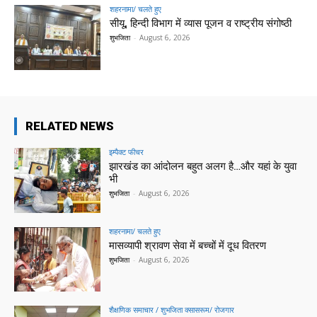
शहरनामा/ चलते हुए
सीयू, हिन्दी विभाग में व्यास पूजन व राष्ट्रीय संगोष्ठी
शुभजिता
-
August 6, 2026
RELATED NEWS
इम्पैक्ट फीचर
झारखंड का आंदोलन बहुत अलग है…और यहां के युवा
भी
शुभजिता
-
August 6, 2026
शहरनामा/ चलते हुए
मासव्यापी श्रावण सेवा में बच्चों में दूध वितरण
शुभजिता
-
August 6, 2026
शैक्षणिक समाचार / शुभजिता क्सासरूम/ रोजगार