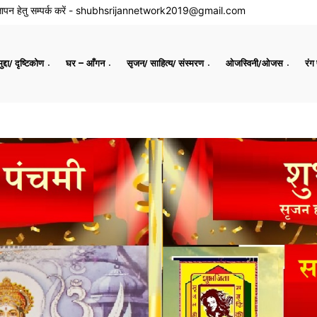
ापन हेतु सम्पर्क करें -
shubhsrijannetwork2019@gmail.com
द्दा/ दृष्टिकोण
घर – आँगन
सृजन/ साहित्य/ संस्मरण
ओजस्विनी/ओजस
रंग