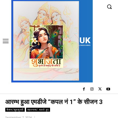
UK
LONDON NEWS
आरम्भ हुआ एमडीजे “कपल नं 1” के सीजन 3
फैशन/खूबसूरती
शहरनामा/ चलते हुए
September 7, 2024