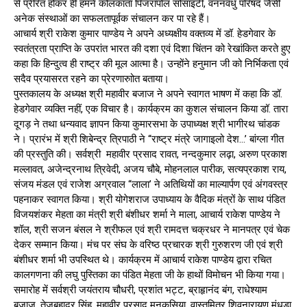
से प्रेरित होकर ही हमने कोलकाता पिंजरापोल सोसाइटी, वननवंधु परिषद जैसी
अनेक संस्थाओं का सफलतापूर्वक संचालन कर पा रहे हैं।
आचार्य श्री राकेश कुमार पाण्डेय ने अपने अध्यक्षीय वक्तव्य में डॉ. हेडगेवार के
स्वतंत्रता प्राप्ति के उपरांत भारत की दशा एवं दिशा चिंतन को रेखांकित करते हुए
कहा कि हिन्दुत्व ही राष्ट्र की मूल आत्मा है। उन्होंने हनुमान जी को निर्भिकता एवं
सदैव प्रयासरत रहने का प्रेरणारुाोत बताया।
पुस्तकालय के अध्यक्ष श्री महावीर बजाज ने अपने स्वागत भाषण में कहा कि डॉ.
हेडगेवार व्यक्ति नहीं, एक विचार है। कार्यक्रम का कुशल संचालन किया डॉ. तारा
दूगड़ ने तथा धन्यवाद ज्ञापन किया कुमारसभा के उपाध्यक्ष श्री भागीरथ चांडक
ने। प्रारंभ में श्री शिबेन्द्र त्रिपाठी ने “राष्ट्र मंत्रे जागाइलो देश…’ बांग्ला गीत
की प्रस्तुति की। सर्वश्री महावीर प्रसाद रावत, नन्दकुमार लढ़ा, अरुण प्रकाश
मल्लावत, अजेन्द्रनाथ त्रिवेदी, अजय चौबे, मोहनलाल पारीक, सत्यप्रकाश राय,
संजय मंडल एवं राजेश अग्रवाल “लाला’ ने अतिथियों का माल्यार्पण एवं अंगवस्त्र
पहनाकर स्वागत किया। श्री योगेशराज उपाध्याय के वैदिक मंत्रों के साथ पंडित
विजयशंकर मेहता का मंत्री श्री बंशीधर शर्मा ने माला, आचार्य राकेश पाण्डेय ने
शॉल, श्री सजन बंसल ने श्रीफल एवं श्री रामदत्त चक्रधर ने मानपत्र एवं चेक
देकर सम्मान किया। मंच पर संघ के वरिष्ठ प्रचारक श्री गुरुशरण जी एवं श्री
बंशीधर शर्मा भी उपस्थित थे। कार्यक्रम में आचार्य राकेश पाण्डेय द्वारा रचित
कालगणना की लघु पुस्तिका का पंडित मेहता जी के हाथों विमोचन भी किया गया।
समारोह में सर्वश्री जयंतराय चौधरी, प्रशांत भट्ट, ब्राहृानंद बंग, राधेश्याम
बजाज, तेजबहादुर सिंह, महावीर प्रसाद मनकसिया, वास्तुमित्र शिवनारायण मूंधड़ा,