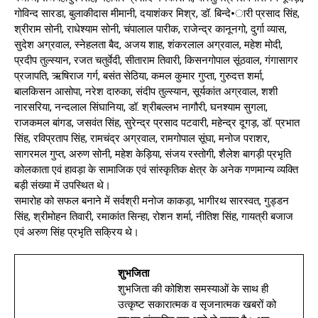
गोविन्द सारडा, बुलाकीदास मीमानी, दयाशंकर मिश्र, डॉ. बिन्दे•ारी प्रसाद सिंह,
श्रीराम सोनी, राधेश्याम सोनी, चंपालाल पारीक, राजेन्द्र कानूनगो, दुर्गा व्यास,
सुदेश अग्रवाल, स्नेहलता बैद, अजय शाह, शंकरलाल अग्रवाल, महेश मोदी,
प्रदीप तुल्स्यान, रजत चतुर्वेदी, सीताराम तिवारी, किसनगोपाल सूंठवाल, गंगासागर
प्रजापति, ऋषिराज गर्ग, बसंत सेठिया, कमल कुमार गुप्ता, गुरुदत्त शर्मा,
बालकिसन आसोपा, नरेश दारुका, संदीप तुल्स्यान, सूर्यकांत अग्रवाल, शशी
नारसरिया, नन्दलाल सिंघानिया, डॉ. श्रीबल्लभ नागौरी, घनश्याम सुगला,
राजकमल बांगड, जसवंत सिंह, सुरेन्द्र प्रसाद पटवारी, महेन्द्र दूगड़, डॉ. प्रभात
सिंह, रविप्रताप सिंह, रामचंद्र अग्रवाल, रामगोपाल सूंघा, मनोज पराशर,
सागरमल गुप्त, अरुण सोनी, महेश केड़िया, संजय रस्तोगी, शैलेश बागड़ी प्रभृति
कोलकाता एवं हावड़ा के सामाजिक एवं सांस्कृतिक क्षेत्र के अनेक गणमान्य व्यक्ति
बड़ी संख्या में उपस्थित थे।
समारोह को सफल बनाने में सर्वश्री मनोज काकड़ा, भागीरथ सारस्वत, गुड्डन
सिंह, श्रीमोहन तिवारी, रमाकांत सिन्हा, रोशन शर्मा, नीतिश सिंह, गायत्री बजाज
एवं अरुण सिंह प्रभृति सक्रिय थे।
शुभजिता
शुभजिता की कोशिश समस्याओं के साथ ही
उत्कृष्ट सकारात्मक व सृजनात्मक खबरों को